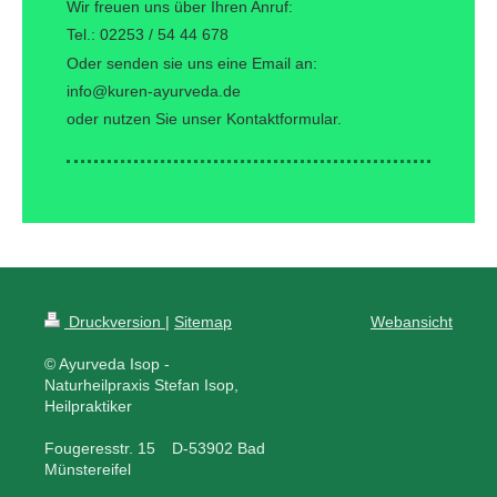
Wir freuen uns über Ihren Anruf:
Tel.: 02253 / 54 44 678
Oder senden sie uns eine Email an:
info@kuren-ayurveda.de
oder nutzen Sie unser Kontaktformular.
Druckversion
|
Sitemap
Webansicht
© Ayurveda Isop -
Naturheilpraxis Stefan Isop,
Heilpraktiker
Fougeresstr. 15 D-53902 Bad
Münstereifel